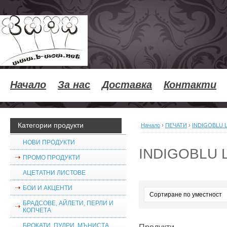
Начало
За нас
Доставка
Контакти
Категории продукти
Начало
›
ПЕЧАТИ
›
INDIGOBLU 
НОВИ ПРОДУКТИ
INDIGOBLU 
ПРОМО ПРОДУКТИ
АЦЕТАТНИ ЛИСТОВЕ
БОИ И АКЦЕНТИ
БРАДСОВЕ, АЙЛЕТИ, ПЕРЛИ И
КОПЧЕТА
БРОКАТИ, ПУДРИ, МЪНИСТА,