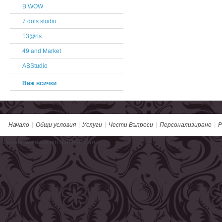
B WOW
7 dots studio
13@rts
49 and Market
ABStudio
Виж всички
Начало
|
Общи условия
|
Услуги
|
Чести Въпроси
|
Персонализиране
|
Р
Онлайн магазин от Summer Cart