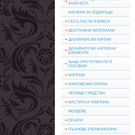
КАМЪЧЕТА
ВАУЧЕРИ ЗА ПОДАРЪЦИ
ГЕСО, ПАСТИ И ВАКСИ
ДЕКУПАЖНИ МАТЕРИАЛИ
ДИЗАЙНЕРСКИ ХАРТИИ
ДИЗАЙНЕРСКИ ХАРТИЕНИ
ЕЛЕМЕНТИ
Крафт ИНСТРУМЕНТИ И
ПОСОБИЯ
КАРТОНИ
КНИГОВЕЗКИ ПЛАТНА
ЛЕПЯЩИ СРЕДСТВА
МАСТИЛА И ТАМПОНИ
МОЛДОВЕ
ПЕЧАТИ
ПЪНЧОВЕ (ПЕРФОРАТОРИ)