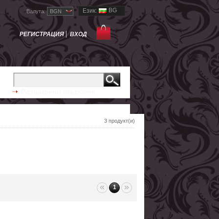
BG
Език:
Валута:
BGN
РЕГИСТРАЦИЯ
ВХОД
Разширено търсене
3 продукт(и)
«
»
1