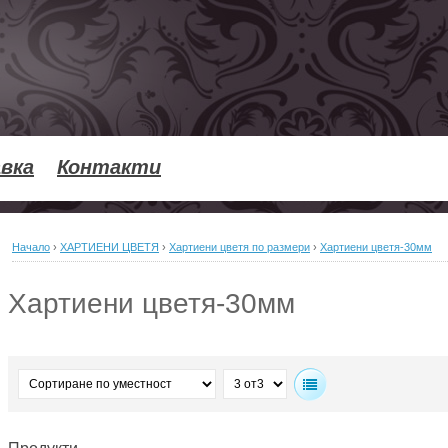
вка
Контакти
Начало
›
ХАРТИЕНИ ЦВЕТЯ
›
Хартиени цветя по рaзмери
›
Хартиени цветя-30мм
Хартиени цветя-30мм