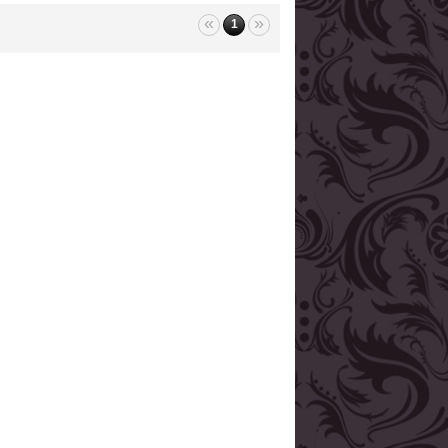
«
»
1