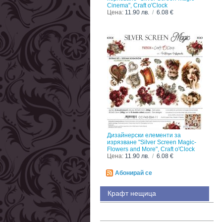
Cinema", Craft o'Clock
Цена:
11.90 лв.
/
6.08 €
Дизайнерски елементи за
изрязване "Silver Screen Magic-
Flowers and More", Craft o'Clock
Цена:
11.90 лв.
/
6.08 €
Абонирай се
Крафт нещица