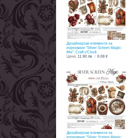
Дизайнерски елементи за
изрязване "Silver Screen Magic-
Mix", Craft o'Clock
Цена:
11.90 лв.
/
6.08 €
Дизайнерски елементи за
изрязване "Silver Screen Magic-