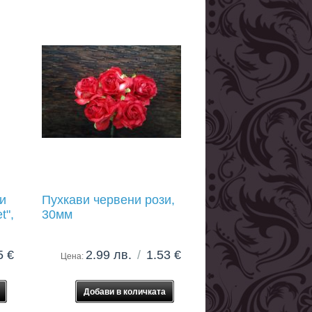
и
Пухкави червени рози,
t",
30мм
5 €
2.99 лв.
/
1.53 €
Цена: