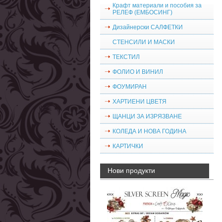
Крафт материали и пособия за
РЕЛЕФ (ЕМБОСИНГ)
Дизайнерски САЛФЕТКИ
СТЕНСИЛИ И МАСКИ
ТЕКСТИЛ
ФОЛИО И ВИНИЛ
ФОУМИРАН
ХАРТИЕНИ ЦВЕТЯ
ЩАНЦИ ЗА ИЗРЯЗВАНЕ
КОЛЕДА И НОВА ГОДИНА
КАРТИЧКИ
Нови продукти